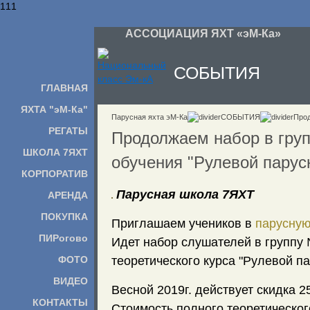
111
АССОЦИАЦИЯ ЯХТ «эМ-Ка»
СОБЫТИЯ
ГЛАВНАЯ
ЯХТА "эМ-Ка"
Парусная яхта эМ-Ка
СОБЫТИЯ
Прод
РЕГАТЫ
Продолжаем набор в груп
ШКОЛА 7ЯХТ
обучения "Рулевой парус
КОРПОРАТИВ
Парусная школа 7ЯХТ
АРЕНДА
ПОКУПКА
Приглашаем учеников в
парусну
ПИРогово
Идет набор слушателей в групп
теоретического курса "Рулевой па
ФОТО
ВИДЕО
Весной 2019г. действует скидка 2
КОНТАКТЫ
Стоимость полного теоретическог