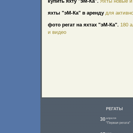
купить яхту "эМ-Ка".
Яхты новые и 
яхты "эМ-Ка" в аренду
для активно
фото регат на яхтах "эМ-Ка".
180 
и видео
РЕГАТЫ
апреля
30
"Первая регата"