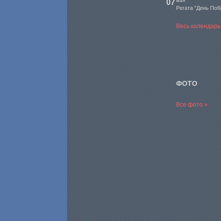
мая
07
Регата "День Поб
Весь календарь
ФОТО
Все фото »