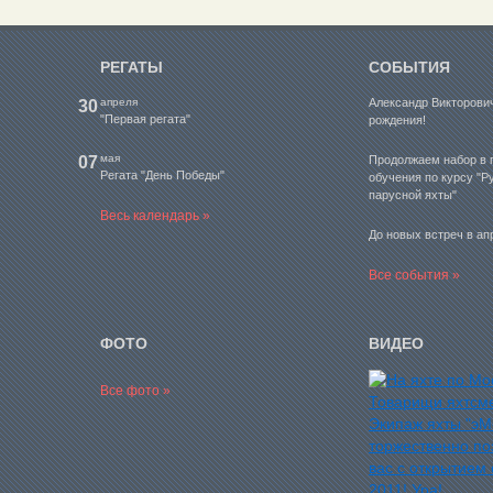
РЕГАТЫ
СОБЫТИЯ
апреля
Александр Викторович
30
"Первая регата"
рождения!
мая
07
Продолжаем набор в 
Регата "День Победы"
обучения по курсу "Р
парусной яхты"
Весь календарь »
До новых встреч в ап
Все события »
ФОТО
ВИДЕО
Все фото »