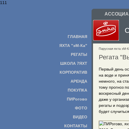
111
АССОЦИАЦ
ГЛАВНАЯ
ЯХТА "эМ-Ка"
Парусная яхта эМ-К
РЕГАТЫ
Регата "В
ШКОЛА 7ЯХТ
Первый день ос
КОРПОРАТИВ
на воде и прин
АРЕНДА
немного, на ст
тому прогноз п
ПОКУПКА
воскресный ден
ПИРогово
даже у организ
регаты и подозр
ФОТО
будет случиться
ВИДЕО
КОНТАКТЫ