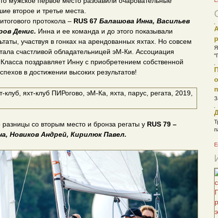
то мужское первое место разбавили очаровательные
Е
шие второе и третье места.
 итогового протокола –
RUS 67
Балашова Инна, Васильев
А
ров Денис.
Инна и ее команда и до этого показывали
ьтаты, участвуя в гонках на арендованных яхтах. Но совсем
Я
тала счастливой обладательницей эМ-Ки. Ассоциация
"
Класса поздравляет Инну с приобретением собственной
успехов в достижении высоких результатов!
о
З
Д
Т
о разницы со вторым место и бронза регаты у
RUS 79 –
п
а, Новиков Андрей, Кирилюк Павел.
Е