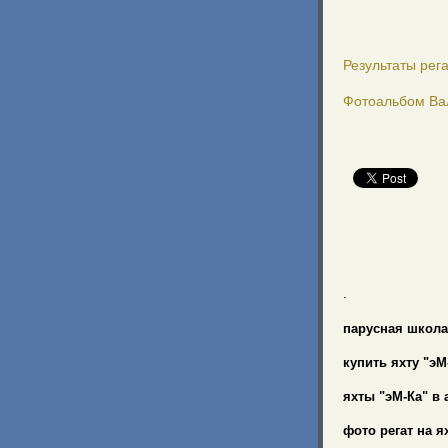
Поздравля
Результаты рега
Фотоальбом Ва
.
парусная школ
купить яхту "эМ
яхты "эМ-Ка" в 
фото регат на я