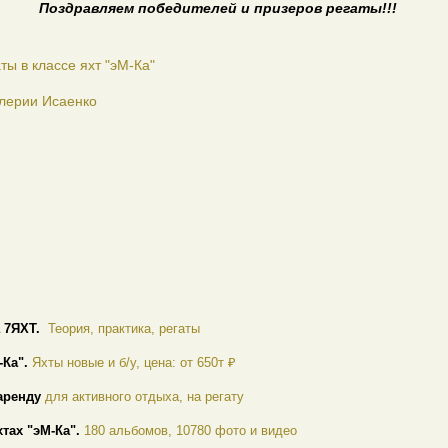
ем победителей и призеров регаты!!!
ты в классе яхт "эМ-Ка"
лерии Исаенко
а 7ЯХТ.
Теория, практика, регаты
-Ка".
Яхты новые и б/у, цена: от 650т ₽
аренду
для активного отдыха, на регату
хтах "эМ-Ка".
180 альбомов, 10780 фото и видео