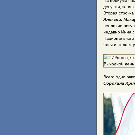
На подиуме чис
девушки, заняв
Вторая строчка
Алексей, Мака
неплохие резул
недавно Инна с
Национального 
яхты и желает 
Всего одно очк
Сорокина Ирин