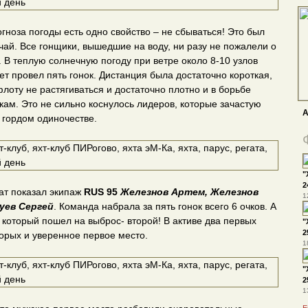
огноза погоды есть одно свойство – не сбываться! Это был
учай. Все гонщики, вышедшие на воду, ни разу не пожалели о
 В теплую солнечную погоду при ветре около 8-10 узлов
ет провел пять гонок. Дистанция была достаточно короткая,
флоту не растягиваться и достаточно плотно и в борьбе
акам. Это не сильно коснулось лидеров, которые зачастую
А
в гордом одиночестве.
"
2
ат показал экипаж
RUS 95
Железнов Артем, Железнов
1
уев Сергей
. Команда набрала за пять гонок всего 6 очков. А
 который пошел на выброс- второй! В активе два первых
"
2
торых и уверенное первое место.
1
"
2
1