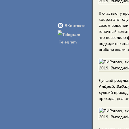
К счастью, у пр
как раз этот сл
своем решении.
ВКонтакте
гоночный комит
что позволило 
Telegram
подходить к зн
огибали знаки 
Лучший результ
Андрей, Забал
худший приход,
прихода, два в