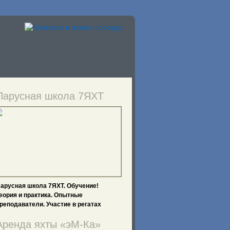
Парусная школа 7ЯХТ
арусная школа 7ЯХТ. Обучение!
еория и практика. Опытные
реподаватели. Участие в регатах
Аренда яхты «эМ-Ка»