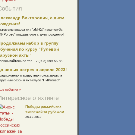
ще фото »
События
лександр Викторович, с днем
рождения!
хтсмены класса яхт "эМ-Ка" и яхт-клуба
ПИРогово" поздравляют с днем рождения!
Продолжаем набор в группу
бучения по курсу "Рулевой
парусной яхты"
аписывайтесь по тел. +7 (903) 599-56-85
о новых встреч в апреле 2023!
радиционная маршрутная гонка закрыла
арусный сезон в яхт-клубе "ПИРогово"!
ще события »
Интересное о яхтинге
Победы российских
экипажей за рубежом
25.12.2019