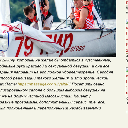
Д
з
Я
мужчину, который не желал бы отдаться в чувственные,
Г
йчивые руки красивой и сексуальной девушки, а она все
арания направит на его полное удовлетворение. Сегодня
способ реализации такого желания, и это эротический
нах Ялты
https://massagexxx.ru/yalta/
! Посетить сеанс
ализированном салоне с большим выбором девушек на
и же на дому у частной массажистки. Клиенту
Х
разные программы, дополнительный сервис, т.е. всё,
Н
ыл полноценным и переполненным незабываемыми
Е