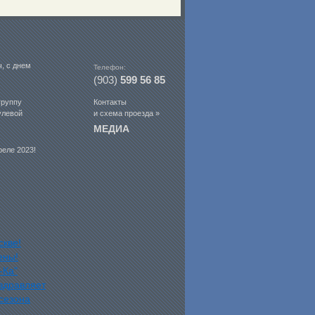
, с днем
Телефон:
(903)
599 56 85
группу
Контакты
улевой
и схема проезда »
МЕДИА
реле 2023!