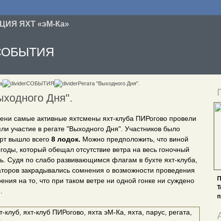
ИЯ ЯХТ «эМ-Ка»
СОБЫТИЯ
а
СОБЫТИЯ
Регата "Выходного Дня".
ыходного Дня".
ени самые активные яхтсмены яхт-клуба ПИРогово провели
яли участие в регате "Выходного Дня". Участников было
арт вышло всего
8 лодок.
Можно предположить, что виной
огоды, который обещал отсутствие ветра на весь гоночный
ь. Судя по слабо развивающимся флагам в бухте яхт-клуба,
аторов закрадывались сомнения о возможности проведения
П
ения на то, что при таком ветре ни одной гонке ни суждено
Т
.
п