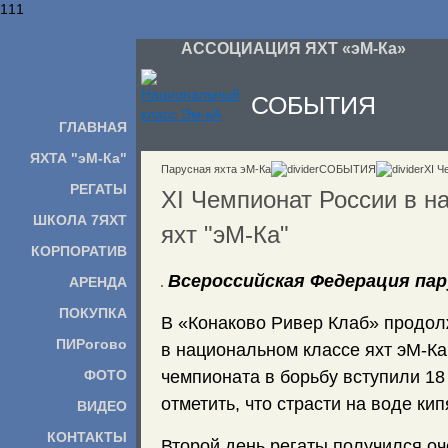
111
АССОЦИАЦИЯ ЯХТ «эМ-Ка»
СОБЫТИЯ
ГЛАВНАЯ
ЯХТА "эМ-Ка"
Парусная яхта эМ-Ка
СОБЫТИЯ
XI Ч
РЕГАТЫ
XI Чемпионат России в н
ШКОЛА 7ЯХТ
яхт "эМ-Ка"
КОРПОРАТИВ
Всероссийская Федерация па
АРЕНДА
ПОКУПКА
В «Конаково Ривер Клаб» продол
ПИРогово
в национальном классе яхт эМ-Ка
чемпионата в борьбу вступили 18 
ФОТО
отметить, что страсти на воде ки
ВИДЕО
КОНТАКТЫ
Второй день регаты получился о