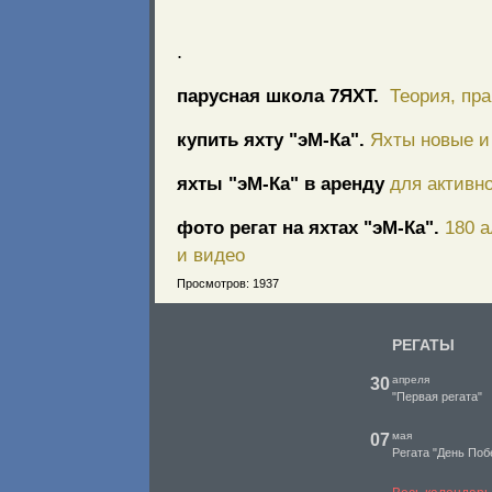
.
парусная школа 7ЯХТ.
Теория, пра
купить яхту "эМ-Ка".
Яхты новые и 
яхты "эМ-Ка" в аренду
для активно
фото регат на яхтах "эМ-Ка".
180 
и видео
Просмотров: 1937
РЕГАТЫ
апреля
30
"Первая регата"
мая
07
Регата "День Поб