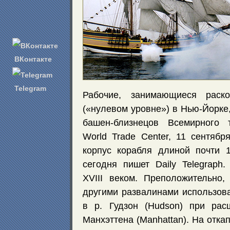
ВКонтакте
Telegram
Рабочие, занимающиеся раск
(«нулевом уровне») в Нью-Йорке
башен-близнецов Всемирного 
World Trade Center, 11 сентябр
корпус корабля длиной почти 
сегодня пишет Daily Telegraph
XVIII веком. Преположительно,
другими развалинами использов
в р. Гудзон (Hudson) при рас
Манхэттена (Manhattan). На отк