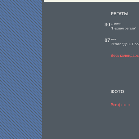
РЕГАТЫ
апреля
30
"Первая регата"
мая
07
Регата "День Поб
Весь календарь
ФОТО
Все фото »