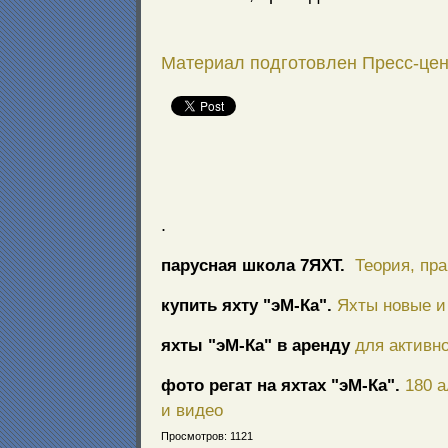
Материал подготовлен Пресс-цен
.
парусная школа 7ЯХТ.
Теория, пра
купить яхту "эМ-Ка".
Яхты новые и 
яхты "эМ-Ка" в аренду
для активно
фото регат на яхтах "эМ-Ка".
180 
и видео
Просмотров: 1121