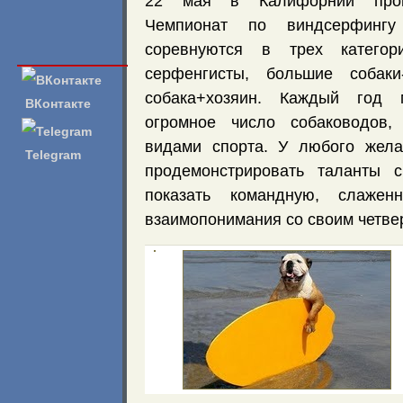
22 мая в Калифорнии прой
Чемпионат по виндсерфингу
соревнуются в трех категори
серфенгисты, большие собаки
собака+хозяин. Каждый год м
ВКонтакте
огромное число собаководов,
видами спорта. У любого жела
Telegram
продемонстрировать таланты с
показать командную, слаже
взаимопонимания со своим четве