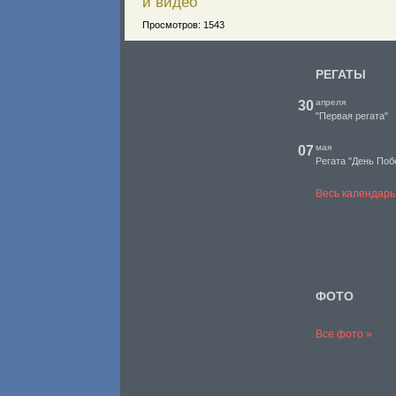
и видео
Просмотров: 1543
РЕГАТЫ
апреля
30
"Первая регата"
мая
07
Регата "День Поб
Весь календарь
ФОТО
Все фото »