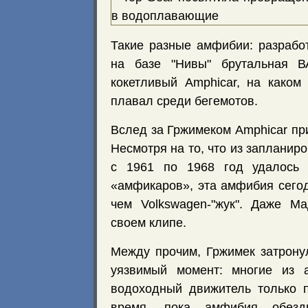
Такие разные амфибии: разрабо
на базе "Нивы" брутальная ВА
кокетливый Amphicar, на каком
плавал среди бегемотов.
Вслед за Гржимеком Amphicar пр
Несмотря на то, что из запланир
с 1961 по 1968 год удалось 
«амфикаров», эта амфибия сего
чем Volkswagen-"жук". Даже М
своем клипе.
Между прочим, Гржимек затрону
уязвимый момент: многие из 
водоходный движитель только п
время, пока амфибия обезд