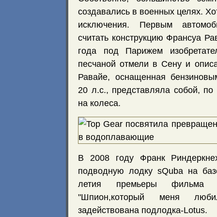
создавались в военных целях. Хот
исключения. Первым автомоб
считать конструкцию Франсуа Ра
года под Парижем изобретате
песчаной отмели в Сену и опис
Равайе, оснащенная бензиновы
20 л.с., представляла собой, по
на колеса.
В 2008 году Франк Риндеркнех
подводную лодку sQuba на базе
летия премьеры фильма
"Шпион,который меня люб
задействована подлодка-Lotus.