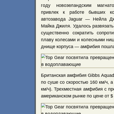
году новозеландским магна
привлек к работе бывших кон
автозавода Jaguar — Нейла Дж
Майка Джиля. Удалось развязат
существенно сократить сопрот
плаву колесами и колесными ни
днище корпуса — амфибия пошла
Британская амфибия Gibbs Aquad
по суше со скоростью 160 км/ч, а
км/ч). Трехместная амфибия с п
американском рынке по цене от $ 