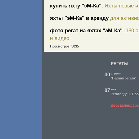
купить яхту "эМ-Ка".
Яхты новые и 
яхты "эМ-Ка" в аренду
для активно
фото регат на яхтах "эМ-Ка".
180 
и видео
Просмотров: 5035
РЕГАТЫ
апреля
30
"Первая регата"
мая
07
Регата "День Поб
Весь календарь