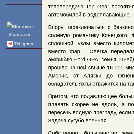
телепередача Top Gear посвят
автомобилей в водоплавающие.
Впору переключаться с бензино
ВКонтакте
соленую романтику Конецкого. 
сплошной, узлы вместо километ
Telegram
вместо фар… Слегка передела
амфибию Ford GPA, семья Шнейд
прошла на ней свыше 16 000 ми
Америк, от Аляски до Огне
обладатель яхты отважится на та
Притом, что подавляющее боль
плавать скорее не вдоль, а п
пересечь водную преграду, если т
Задача сугубо военная.
Собственно, большинство зем