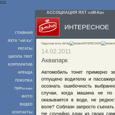
111
АССОЦИАЦИЯ ЯХТ «эМ-Ка»
ИНТЕРЕСНОЕ
ГЛАВНАЯ
ЯХТА "эМ-Ка"
Парусная яхта эМ-Ка
ИНТЕРЕСНОЕ
РЕГАТЫ
14.02.2011
ШКОЛА 7ЯХТ
Аквапарк
КОРПОРАТИВ
Автомобиль тонет примерно з
АРЕНДА
отпущено водителю и пассажир
ПОКУПКА
осознать ошибочность выбранн
ПИРогово
случаи, когда машина не по 
ФОТО
оказывается в воде, не редкос
ВИДЕО
воле? Соблазн запросто съехать
КОНТАКТЫ
Не случайно один из своих сам