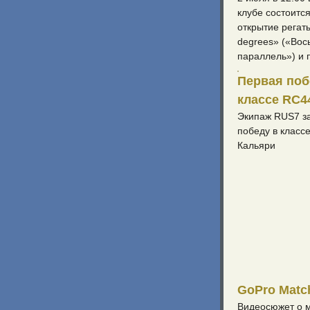
клубе состоитс
открытие регаты
degrees» («Вос
параллель») и 
Первая поб
классе RC4
Экипаж RUS7 з
победу в класс
Кальяри
GoPro Matc
Видеосюжет о м