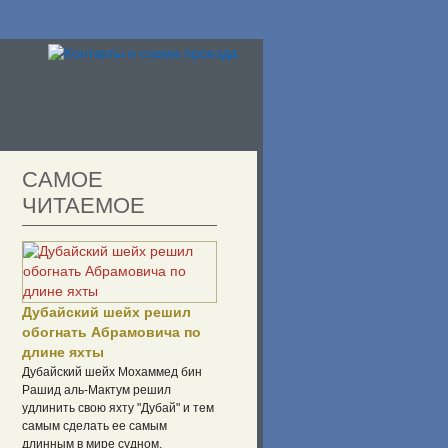
САМОЕ
ЧИТАЕМОЕ
Дубайский шейх решил
обогнать Абрамовича по
длине яхты
Дубайский шейх Мохаммед бин
Рашид аль-Мактум решил
удлинить свою яхту "Дубай" и тем
самым сделать ее самым
длинным в мире судном,