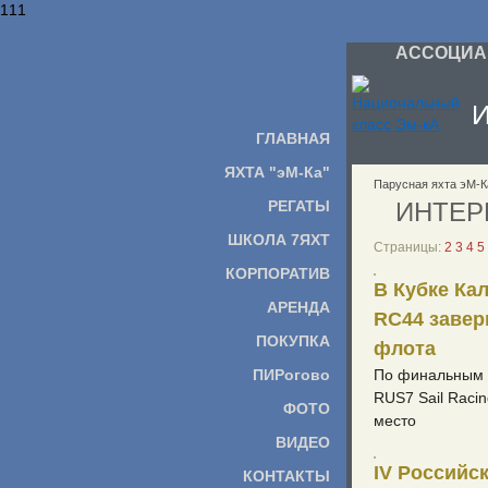
111
АССОЦИАЦ
ГЛАВНАЯ
ЯХТА "эМ-Ка"
Парусная яхта эМ-К
РЕГАТЫ
ИНТЕР
ШКОЛА 7ЯХТ
Страницы:
2
3
4
5
КОРПОРАТИВ
В Кубке Ка
АРЕНДА
RC44 завер
ПОКУПКА
флота
ПИРогово
По финальным 
RUS7 Sail Raci
ФОТО
место
ВИДЕО
IV Российск
КОНТАКТЫ