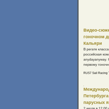
Видео-сюже
гоночном д
Кальяри
В регате класс
российская ком
anydayanyway.
первому гоноч
RUS7 Sail Racing
Международ
Петербурга
парусных я
2 июля в 12.00 