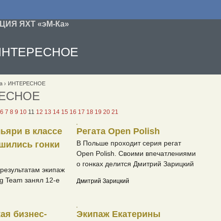
ИЯ ЯХТ «эМ-Ка»
ИНТЕРЕСНОЕ
а
ИНТЕРЕСНОЕ
ЕСНОЕ
6
7
8
9
10
11
12
13
14
15
16
17
18
19
20
21
льяри в классе
Регата Open Polish
В Польше проходит серия регат
шились гонки
Open Polish. Своими впечатлениями
о гонках делится Дмитрий Зарицкий
результатам экипаж
ng Team занял 12-е
Дмитрий Зарицкий
ая бизнес-
Экипаж Екатерины