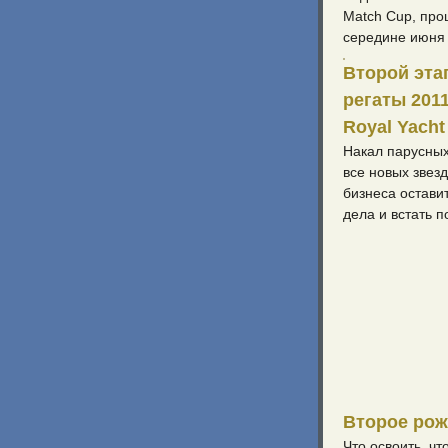
Match Cup, пр
середине июня
Второй эта
регаты 2011
Royal Yacht
Накал парусных
все новых звез
бизнеса остави
дела и встать п
Второе ро
Что освоить, чт