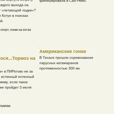
финишировала в Сан-Ремо.
ждого выхода на
ет «летающей лодки»?
 Котун в поисках
й.
Американские гонки
В Техасе прошли соревнования
ося...Тормоз на
парусных катамаранов
протяженностью 300 км.
в» в ПИРогово не за
ак истинный яхтенный
живу, если такое
ие пройдет 3 июля
лумова