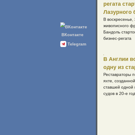
регата стар
Лазурного 
В воскресенье, 
живописного фр
Бандоль старто
ВКонтакте
бизнес-регата
Telegram
В Англии в
одну из ст
Реставраторы п
яхте, созданной
ставшей одной 
судов в 20-е го