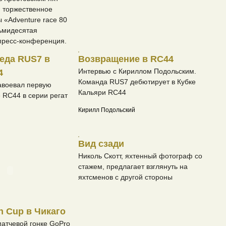
я торжественное
 «Adventure race 80
ьмидесятая
пресс-конференция.
еда RUS7 в
Возвращение в RC44
Интервью с Кириллом Подольским.
4
Команда RUS7 дебютирует в Кубке
авоевал первую
Кальяри RC44
е RC44 в серии регат
Кирилл Подольский
Вид сзади
Николь Скотт, яхтенный фотограф со
стажем, предлагает взглянуть на
яхтсменов с другой стороны
h Cup в Чикаго
атчевой гонке GoPro