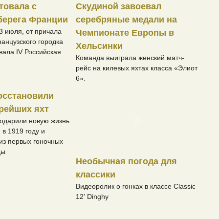
товала с
Скудиной завоевал
берега Франции
серебряные медали на
3 июля, от причала
Чемпионате Европы в
анцузского городка
Хельсинки
вала IV Российская
Команда выиграла женский матч-
рейс на килевых яхтах класса «Элиот
6».
осстановили
арейших яхт
одарили новую жизнь
 в 1919 году и
из первых гоночных
ды
Необычная погода для
классики
Видеоролик о гонках в классе Classic
12' Dinghy