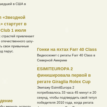
ошедшей в США в
п «Звездной
» стартует в
 Club 1 июля
 страстей привлекает
д отечественного шоу-
ть свои привычные
Гонки на яхтах Farr 40 Class
од парус.
Видеосюжет с регаты Farr 40 Class в
Северной Америке
ESIMITEUROPA 2
финишировала первой в
регате Giraglia Rolex Cup
Экипажу EsimitEuropa 2
потребовалось 33 часа 45 минут и 20
секунд, чтобы подтвердить свой титул
ждение
победителя 2010 года, когда регата
обы вернуть остроту