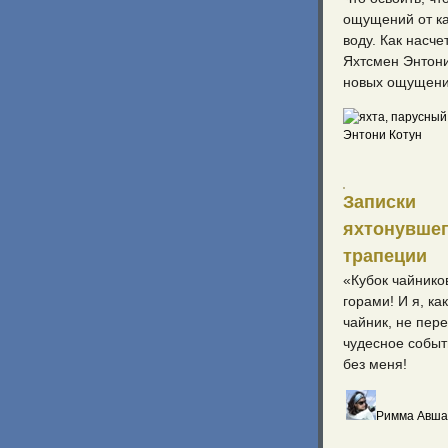
ощущений от ка
воду. Как насч
Яхтсмен Энтони
новых ощущени
Энтони Котун
Записки
яхтонувшег
трапеции
«Кубок чайнико
горами! И я, к
чайник, не пере
чудесное событ
без меня!
Римма Авша