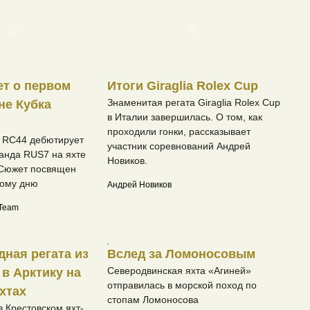
т о первом
Итоги Giraglia Rolex Cup
Знаменитая регата Giraglia Rolex Cup
не Кубка
в Италии завершилась. О том, как
проходили гонки, рассказывает
а RC44 дебютирует
участник соревнований Андрей
анда RUS7 на яхте
Новиков.
 Сюжет посвящен
ному дню
Андрей Новиков
 Team
ная регата из
Вслед за Ломоносовым
Северодвинская яхта «Агиней»
 в Арктику на
отправилась в морской поход по
хтах
стопам Ломоносова
в Крестовском яхт-