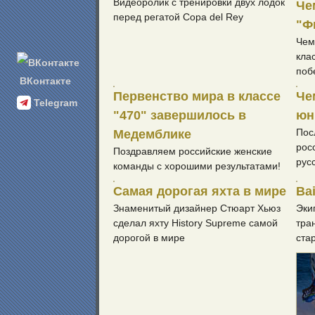
Видеоролик с тренировки двух лодок
Че
перед регатой Copa del Rey
"Ф
Чем
кла
поб
ВКонтакте
Первенство мира в классе
Че
Telegram
"470" завершилось в
юн
Пос
Медемблике
рос
Поздравляем российские женские
русс
команды с хорошими результатами!
Самая дорогая яхта в мире
Ba
Знаменитый дизайнер Стюарт Хьюз
Эки
сделал яхту History Supreme самой
тра
дорогой в мире
ста