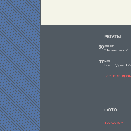
РЕГАТЫ
апреля
30
"Первая регата"
мая
07
Регата "День Поб
Весь календарь
ФОТО
Все фото »