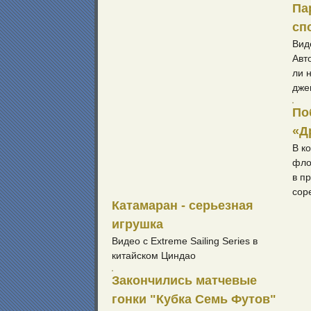
Па
сп
Вид
Авт
ли 
дже
По
«Д
В к
фло
в п
сор
Катамаран - серьезная
игрушка
Видео с Extreme Sailing Series в
китайском Циндао
Закончились матчевые
гонки "Кубка Семь Футов"