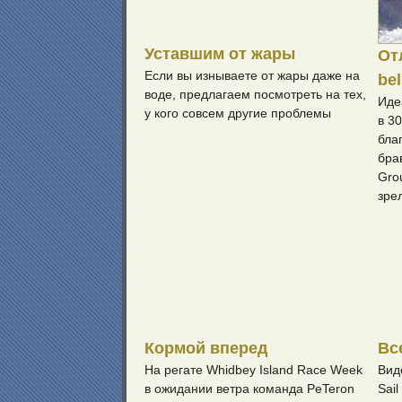
Уставшим от жары
От
Если вы изнываете от жары даже на
be
воде, предлагаем посмотреть на тех,
Иде
у кого совсем другие проблемы
в 3
бла
бра
Gro
зре
Кормой вперед
Вс
На регате Whidbey Island Race Week
Вид
в ожидании ветра команда PeTeron
Sail