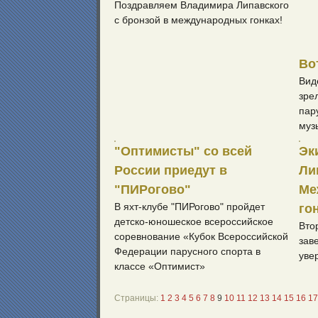
Поздравляем Владимира Липавского
с бронзой в международных гонках!
Во
Вид
зре
пар
муз
"Оптимисты" со всей
Эк
России приедут в
Ли
"ПИРогово"
Ме
В яхт-клубе "ПИРогово" пройдет
го
детско-юношеское всероссийское
Вто
соревнование «Кубок Всероссийской
зав
Федерации парусного спорта в
уве
классе «Оптимист»
Страницы:
1
2
3
4
5
6
7
8
9
10
11
12
13
14
15
16
17