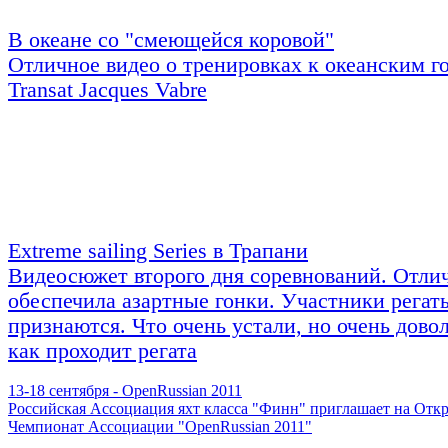
В океане со "смеющейся коровой"
Отличное видео о тренировках к океанским г
Transat Jacques Vabre
Extreme sailing Series в Трапани
Видеосюжет второго дня соревнований. Отлич
обеспечила азартные гонки. Участники регат
признаются. Что очень устали, но очень дово
как проходит регата
13-18 сентября - OpenRussian 2011
Российская Ассоциация яхт класса "Финн" приглашает на От
Чемпионат Ассоциации "OpenRussian 2011"