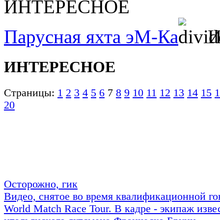
ИНТЕРЕСНОЕ
Парусная яхта эМ-Ка
ИНТЕРЕСНОЕ
Страницы:
1
2
3
4
5
6
7
8
9
10
11
12
13
14
15
1
20
Осторожно, гик
Видео, снятое во время квалификационной го
World Match Race Tour. В кадре - экипаж изве