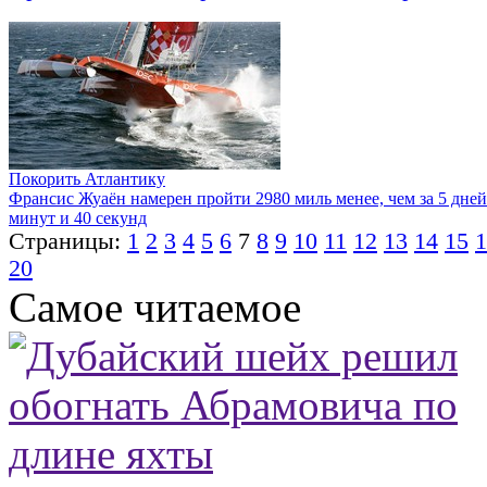
Покорить Атлантику
Франсис Жуаён намерен пройти 2980 миль менее, чем за 5 дней
минут и 40 секунд
Страницы:
1
2
3
4
5
6
7
8
9
10
11
12
13
14
15
1
20
Самое читаемое