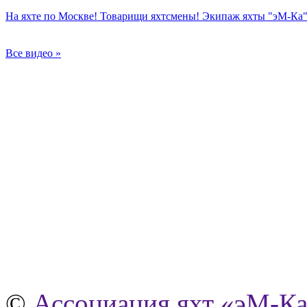
На яхте по Москве! Товарищи яхтсмены! Экипаж яхты "эМ-Ка" 
Все видео »
©
Ассоциация яхт «эМ-К